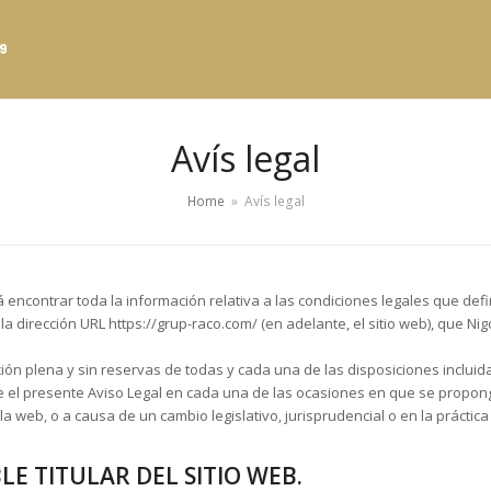
9
Avís legal
Home
»
Avís legal
á encontrar toda la información relativa a las condiciones legales que defi
a dirección URL https://grup-raco.com/ (en adelante, el sitio web), que Ni
tación plena y sin reservas de todas y cada una de las disposiciones incluid
 el presente Aviso Legal en cada una de las ocasiones en que se proponga 
e la web, o a causa de un cambio legislativo, jurisprudencial o en la práctic
LE TITULAR DEL SITIO WEB.