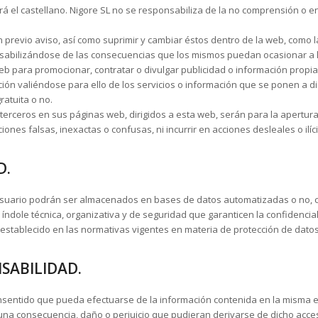
 será el castellano. Nigore SL no se responsabiliza de la no comprensión o 
n previo aviso, así como suprimir y cambiar éstos dentro de la web, como 
onsabilizándose de las consecuencias que los mismos puedan ocasionar a 
eb para promocionar, contratar o divulgar publicidad o información propia
ación valiéndose para ello de los servicios o información que se ponen a d
ratuita o no.
terceros en sus páginas web, dirigidos a esta web, serán para la apertu
iones falsas, inexactas o confusas, ni incurrir en acciones desleales o ilíc
D.
suario podrán ser almacenados en bases de datos automatizadas o no, cu
ndole técnica, organizativa y de seguridad que garanticen la confidenciali
establecido en las normativas vigentes en materia de protección de datos
NSABILIDAD.
nsentido que pueda efectuarse de la información contenida en la misma e
guna consecuencia, daño o perjuicio que pudieran derivarse de dicho acce