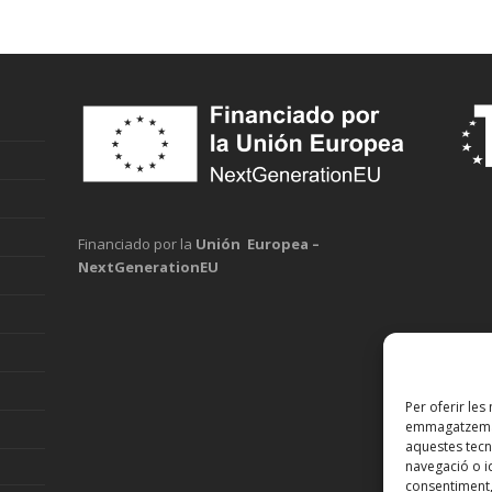
Financiado por la
Unión Europea –
NextGenerationEU
Per oferir les
emmagatzemar 
aquestes tec
navegació o id
consentiment,