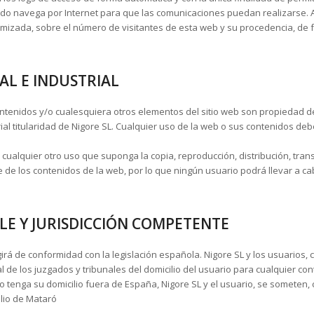
ando navega por Internet para que las comunicaciones puedan realizarse. As
imizada, sobre el número de visitantes de esta web y su procedencia, de
AL E INDUSTRIAL
ontenidos y/o cualesquiera otros elementos del sitio web son propiedad d
ial titularidad de Nigore SL. Cualquier uso de la web o sus contenidos de
cualquier otro uso que suponga la copia, reproducción, distribución, tra
te de los contenidos de la web, por lo que ningún usuario podrá llevar a ca
BLE Y JURISDICCIÓN COMPETENTE
girá de conformidad con la legislación española. Nigore SL y los usuarios,
de los juzgados y tribunales del domicilio del usuario para cualquier co
io tenga su domicilio fuera de España, Nigore SL y el usuario, se someten,
ilio de Mataró