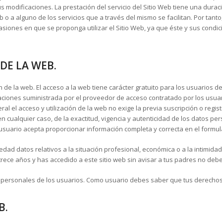
s modificaciones. La prestación del servicio del Sitio Web tiene una durac
 o a alguno de los servicios que a través del mismo se facilitan. Por tant
siones en que se proponga utilizar el Sitio Web, ya que éste y sus condi
 DE LA WEB.
ón de la web. El acceso a la web tiene carácter gratuito para los usuarios de
aciones suministrada por el proveedor de acceso contratado por los usuar
ral el acceso y utilización de la web no exige la previa suscripción o regis
en cualquier caso, de la exactitud, vigencia y autenticidad de los datos pe
suario acepta proporcionar información completa y correcta en el formula
ad datos relativos a la situación profesional, económica o a la intimidad d
rece años y has accedido a este sitio web sin avisar a tus padres no debe
s personales de los usuarios. Como usuario debes saber que tus derechos
B.