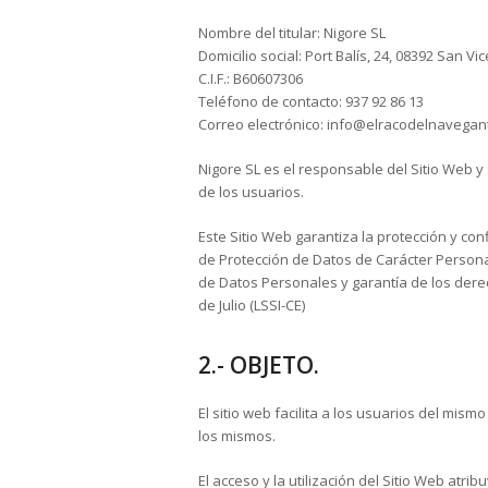
Nombre del titular: Nigore SL
Domicilio social: Port Balís, 24, 08392 San V
C.I.F.: B60607306
Teléfono de contacto: 937 92 86 13
Correo electrónico: info@elracodelnavegan
Nigore SL es el responsable del Sitio Web 
de los usuarios.
Este Sitio Web garantiza la protección y c
de Protección de Datos de Carácter Personal
de Datos Personales y garantía de los derec
de Julio (LSSI-CE)
2.- OBJETO.
El sitio web facilita a los usuarios del mi
los mismos.
El acceso y la utilización del Sitio Web atri