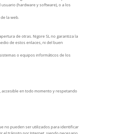
 usuario (hardware y software), o a los
 de la web.
pertura de otras. Nigore SL no garantiza la
medio de estos enlaces, ni del buen
sistemas o equipos informáticos de los
es, accesible en todo momento y respetando
ue no pueden ser utilizados para identificar
r el tránsito por Internet, siendo necesario