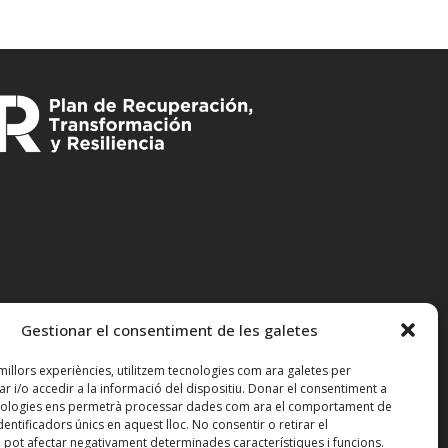
Gestionar el consentiment de les galetes
 millors experiències, utilitzem tecnologies com ara galetes per
i/o accedir a la informació del dispositiu. Donar el consentiment a
nologies ens permetrà processar dades com ara el comportament de
entificadors únics en aquest lloc. No consentir o retirar el
 pot afectar negativament determinades característiques i funcions.