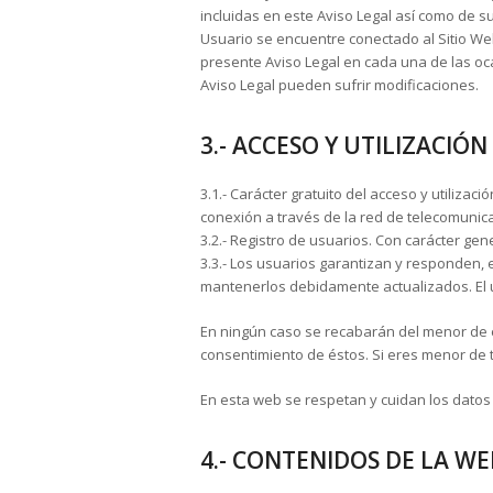
incluidas en este Aviso Legal así como de su
Usuario se encuentre conectado al Sitio Web
presente Aviso Legal en cada una de las oca
Aviso Legal pueden sufrir modificaciones.
3.- ACCESO Y UTILIZACIÓN
3.1.- Carácter gratuito del acceso y utilizaci
conexión a través de la red de telecomunic
3.2.- Registro de usuarios. Con carácter gene
3.3.- Los usuarios garantizan y responden, 
mantenerlos debidamente actualizados. El u
En ningún caso se recabarán del menor de ed
consentimiento de éstos. Si eres menor de t
En esta web se respetan y cuidan los dato
4.- CONTENIDOS DE LA WE