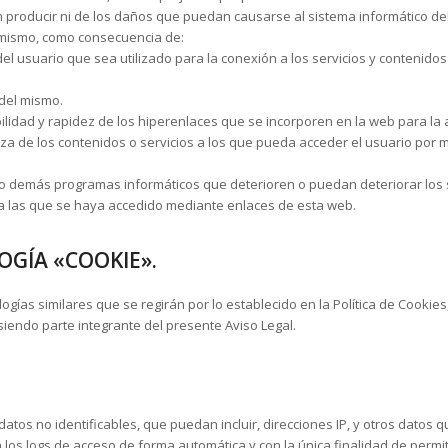
 producir ni de los daños que puedan causarse al sistema informático del
mismo, como consecuencia de:
el usuario que sea utilizado para la conexión a los servicios y contenidos
 del mismo.
ilidad y rapidez de los hiperenlaces que se incorporen en la web para la a
liza de los contenidos o servicios a los que pueda acceder el usuario por 
 o demás programas informáticos que deterioren o puedan deteriorar los 
 a las que se haya accedido mediante enlaces de esta web.
OGÍA «COOKIE».
ogías similares que se regirán por lo establecido en la Política de Cooki
 siendo parte integrante del presente Aviso Legal.
tos no identificables, que puedan incluir, direcciones IP, y otros datos q
 los logs de acceso de forma automática y con la única finalidad de permiti