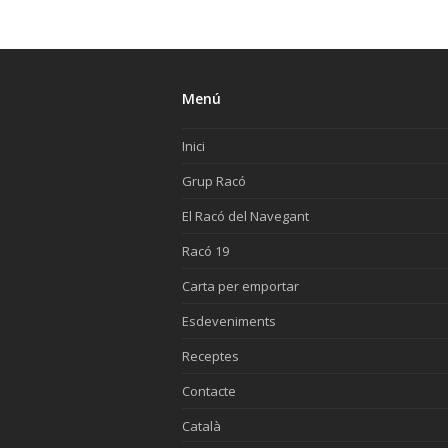
Menú
Inici
Grup Racó
El Racó del Navegant
Racó 19
Carta per emportar
Esdeveniments
Receptes
Contacte
Català