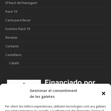
El Racó del Navegant
Racó 19
Carta para llevar
Eventos Racó 19
Recetas
Contacto
Castellano
Català
Gestionar el consentiment
de les galetes
Per oferir les millors experiències, utilitzem tecnologies com ara galetes
per emmagatzemar i/o accedir a la informació del dispositiu. Donar el